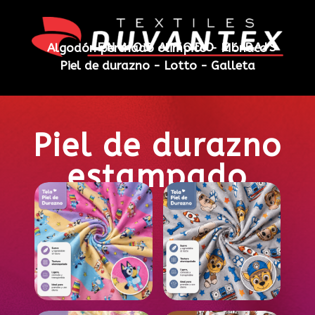
ENVIOS A TODO EL PAIS
Algodón perchado olimpico -
Mónaco
Piel de durazno -
Lotto - Galleta
Piel de durazno
estampado